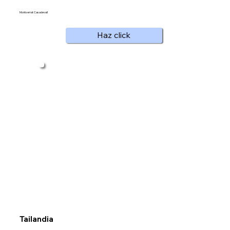
Montserrat Casadevall
Haz click
Tailandia