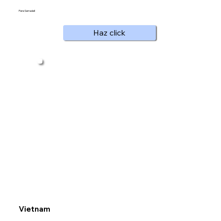
Pere Serradell
Haz click
Vietnam