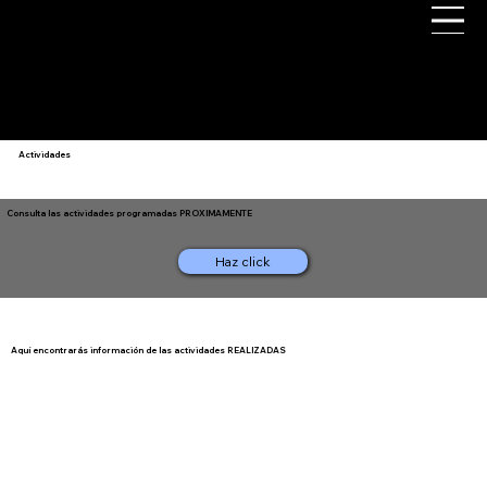
Agrupación Fotográfica de Gavà
Actividades
Consulta las actividades programadas PROXIMAMENTE
Haz click
Aquí encontrarás información de las actividades REALIZADAS