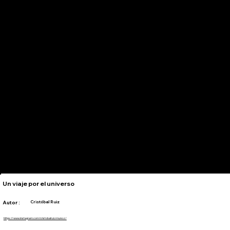
Un viaje por el universo
Autor :
Cristóbal Ruiz
https://www.instagram.com/cristobalruizmunoz/