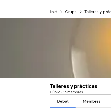
Inici
Grups
Talleres y prác
Talleres y prácticas
Públic
·
15 membres
Debat
Membres