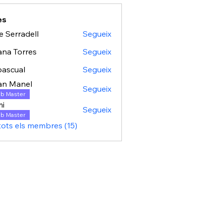
es
e Serradell
Segueix
na Torres
Segueix
ascual
Segueix
al
an Manel
Segueix
b Master
mi
Segueix
b Master
tots els membres (15)