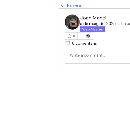
Enrere
Joan Manel
6 de maig del 2025
·
s'ha u
Web Master
0
0 comentaris
Write a comment...