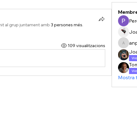
Membr
Per
nit al grup juntament amb
3 persones més
.
Joa
anp
109 visualitzacions
anpascu
Jo
We
To
We
Mostra 