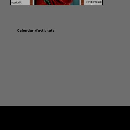
Calendari d'activitats
Obrim Dimarts i Divendres de 18 a 20h.
Estem a Rambla Vayreda 68, 08850, Gavà
agfoga@gmail.com