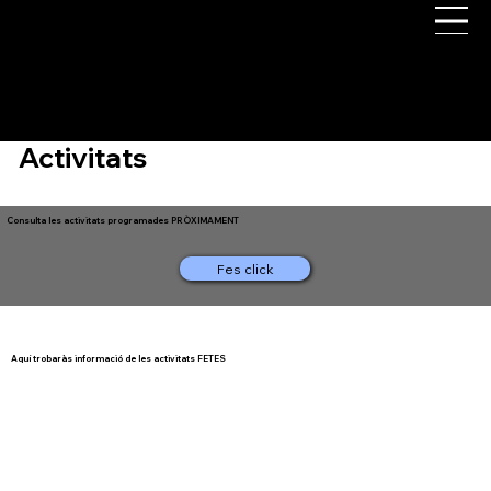
Agrupació Fotogràfica de Gavà
Activitats
Consulta les activitats programades PRÒXIMAMENT
Fes click
Aquí trobaràs informació de les activitats FETES