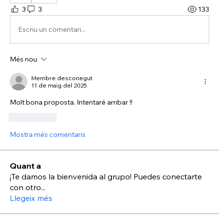
3
3
133
Escriu un comentari...
Més nou
Membre desconegut
11 de maig del 2025
Molt bona proposta. Intentaré arribar !! 
M'agrada
Mostra més comentaris
Quant a
¡Te damos la bienvenida al grupo! Puedes conectarte
con otro
...
Llegeix més