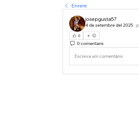
Enrere
josepgusta57
4 de setembre del 2025
·
j
0
0 comentaris
Escreva um comentário