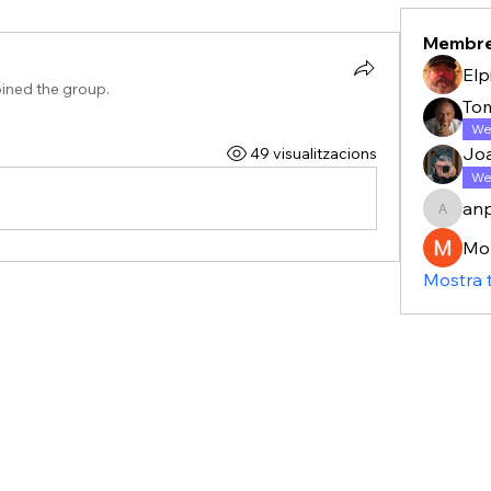
Membr
Elp
oined the group.
To
We
Jo
49 visualitzacions
We
anp
anpascu
Mo
Mostra 