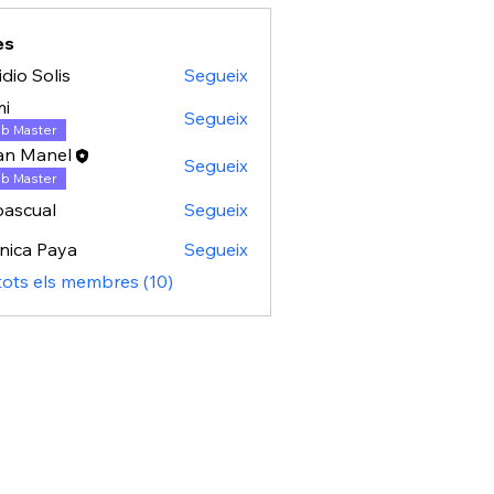
es
idio Solis
Segueix
mi
Segueix
b Master
an Manel
Segueix
b Master
ascual
Segueix
al
nica Paya
Segueix
tots els membres (10)