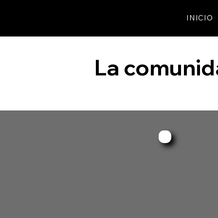
Agrupación Fotográfica
INICIO
de Gavà
La comuni