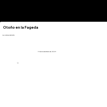
Otoño en la Fageda
Los colores del otoño
14 de noviembre de 2024