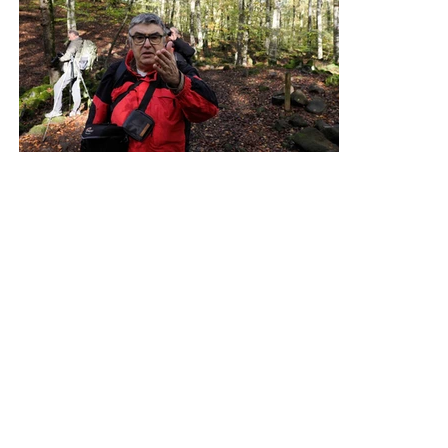
Anterior
Siguiente
Volver a SALIDAS
Abrimos Martes y Viernes de 18 a 20h.
Estamos en Rambla Vayreda 68, 08850, Gavà
agfoga@gmail.com
936 626 366