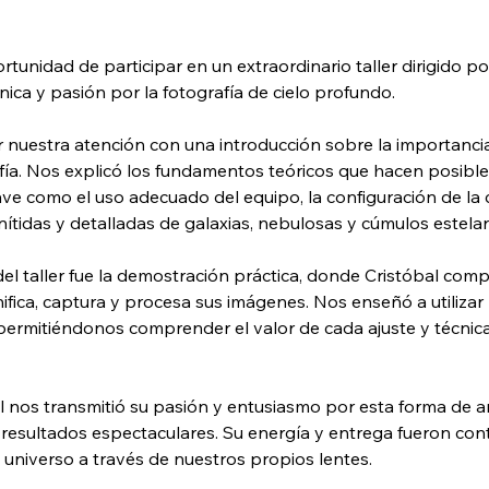
tunidad de participar en un extraordinario taller dirigido p
ica y pasión por la fotografía de cielo profundo.
ar nuestra atención con una introducción sobre la importancia
afía. Nos explicó los fundamentos teóricos que hacen posibl
ave como el uso adecuado del equipo, la configuración de la 
tidas y detalladas de galaxias, nebulosas y cúmulos estelar
 taller fue la demostración práctica, donde Cristóbal compar
ica, captura y procesa sus imágenes. Nos enseñó a utilizar 
 permitiéndonos comprender el valor de cada ajuste y técnica u
l nos transmitió su pasión y entusiasmo por esta forma de ar
r resultados espectaculares. Su energía y entrega fueron con
universo a través de nuestros propios lentes.