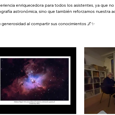
xperiencia enriquecedora para todos los asistentes, ya que n
ografía astronómica, sino que también reforzamos nuestra ad
u generosidad al compartir sus conocimientos 🌌✨