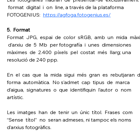
 format  digital  i  on  line, a través de la plataforma 
FOTOGENIUS:  
https://agfoga.fotogenius.es/
5.  Format 
Format  JPG,  espai  de  color  sRGB,  amb  un  mida  màx
 d’arxiu  de  5  Mb  per fotografía  i  unes  dimensiones  
màximes  de  2.400  píxels  pel  costat  més  llarg; una 
resolució de 240 ppp. 
En  el  cas  que  la  mida  sigui  més  gran  es  rebutjaran  d
forma  automàtica.  No s’admet  cap  tipus  de  marca  
d’aigua,  signatures  o  que  identifiquin  l’autor  o  nom 
artístic. 
Les  imatges  han  de  tenir  un  únic  títol.  Frases  com  
“Sense  títol”  no  seran admeses, ni tampoc els noms 
d’arxius fotogràfics. 