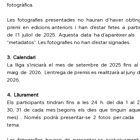
fotogràfica. 
Les  fotografies  presentades  no  hauran  d'haver  obting
premi  en  edicions anteriors  i  han  d’estar  fetes  a  partir
de  l’1  juliol  de  2025.  Aquesta  data  ha d'aparèixer als 
“metadatos”. Les fotografies no han d’estar signades.
3.  Calendari 
La  lliga  s’iniciarà  el  mes  de  setembre  de  2025  fins  al 
maig  de  2026.  L’entrega de premis es realitzarà al juny d
2026. 
4.  Lliurament 
Els  participants  tindran  fins  a  les  24  h.  del  dia  1  al  2
30,  31  de  cada  mes (segons  els  dies  que  tinguin  aquel
mes)  .  Només  podrà  presentar-se  2  fotos  per cada 
tema. 
Les  fotografies  hauran  de  presentar-se  exclusivament 