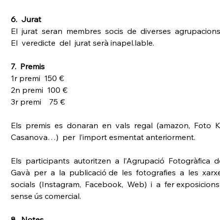
6.  Jurat 
El  jurat  seran  membres  socis  de  diverses  agrupacions.
El  veredicte  del  jurat serà inapel.lable.
7.  Premis 
1r premi  150 € 
2n premi  100 €
3r premi    75 €
Els  premis  es  donaran  en  vals  regal  (amazon,  Foto  K,
Casanova…)  per  l’import esmentat anteriorment. 
Els  participants  autoritzen  a  l’Agrupació  Fotogràfica  d
Gavà  per  a  la  publicació de  les  fotografies  a  les  xarx
socials  (Instagram,  Facebook,  Web)  i  a  fer exposicions
sense ús comercial. 
8.  Notes