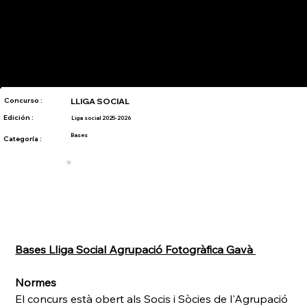
Concurso :
LLIGA SOCIAL
Edición :
Liga social 2025-2026
Bases
Categoría :
Bases LIiga Social Agrupació Fotogràfica Gavà 
Normes 
El concurs està obert als Socis i Sòcies de l'Agrupació 