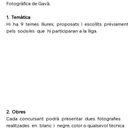
Fotogràfica de Gavà.
1.  Temàtica 
Hi  ha  9  temes  lliures,  proposats  i  escollits  prèviament
pels  socis/es  que  hi participaran a la lliga.
2.  Obres 
Cada  concursant  podrà  presentar  dues  fotografies  
realitzades  en  blanc  i  negre, color o qualsevol tècnica 