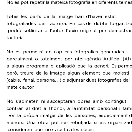
No es pot repetir la mateixa fotografia en diferents temes
Totes  les  parts  de  la  imatge  han  d’haver  estat  
fotografiades  per  l’autor/a.  En  cas de  dubte  l’organitza
 podrà  sol.licitar  a  l’autor  l’arxiu  original  per  demostra
l’autoria. 
No  es  permetrà  en  cap  cas  fotografies  generades  
parcialment  o  totalment  per Intel.ligència  Artificial  (AI) 
a  algun  programa  o  aplicació  que  la  generi.  Es permet
però,  treure  de  la  imatge  algun  element  que  molesti  
(cable,  fanal, persona…) o adjuntar dues fotografies del 
mateix autor. 
No  s'admeten  ni  s’acceptaran  obres  amb  contingut  
contrari  al  dret  a  l’honor,  a  la intimitat  personal  i  fami
 i/o/  la  pròpia  imatge  de  les  persones,  especialment d
menors.  Una  obra  pot  ser  rebutjada  si  els  organitza
 consideren  que  no s’ajusta a les bases.