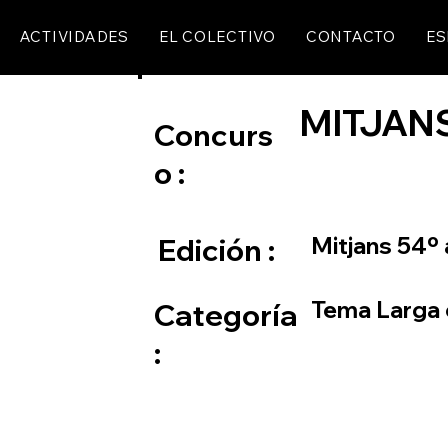
ACTIVIDADES
EL COLECTIVO
CONTACTO
ES
MITJAN
Concurs
o :
Mitjans 54º
Edición :
Tema Larga 
Categoría
: