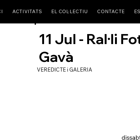
CI
ACTIVITATS
EL COL·LECTIU
CONTACTE
ES
11 Jul - Ral·li 
Gavà
VEREDICTE i GALERIA
dissabt