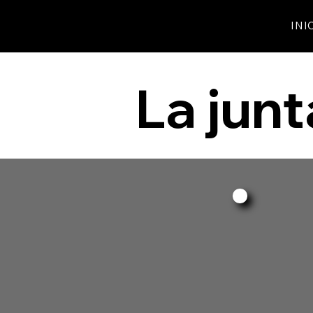
Agrupació Fotogràfica de Gavà
INI
La junt