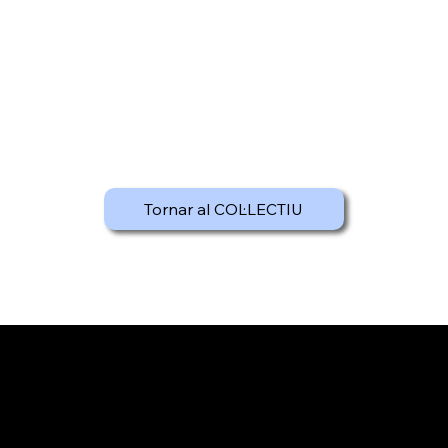
Tornar al COL·LECTIU
Avís Legal
Política de Privacitat