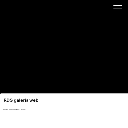
Agrupació Fotogràfica de Gavà
RDS galeria web
Ponent: Joan Manel Pérez Prades