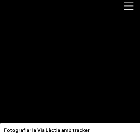
Agrupació Fotogràfica de Gavà
Fotografiar la Via Làctia amb tracker