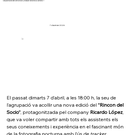
L'espectacle del cel nocturn, a l'abast de la teva càmera ✨
7 d’abril del 2026
El passat dimarts 7 d’abril, a les 18:00 h, la seu de 
l’agrupació va acollir una nova edició del 
“Rincon del 
Socio”
, protagonitzada pel company 
Ricardo López
, 
que va voler compartir amb tots els assistents els 
seus coneixements i experiència en el fascinant món 
de la fotografia nocturna amb l’ús de 
tracker
.