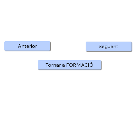
Anterior
Següent
Tornar a FORMACIÓ
Obrim Dimarts i Divendres de 18 a 20h.
Estem a Rambla Vayreda 68, 08850, Gavà
agfoga@gmail.com
936 626 366