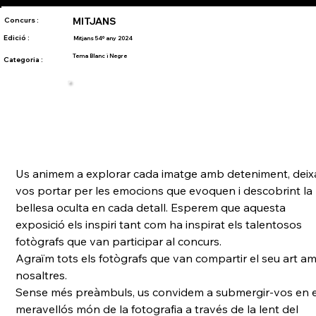
Concurs :
MITJANS
Edició :
Mitjans 54º any 2024
Tema Blanc i Negre
Categoria :
Us animem a explorar cada imatge amb deteniment, deix
vos portar per les emocions que evoquen i descobrint la 
bellesa oculta en cada detall. Esperem que aquesta 
exposició els inspiri tant com ha inspirat els talentosos 
fotògrafs que van participar al concurs.
Agraïm tots els fotògrafs que van compartir el seu art a
nosaltres.
Sense més preàmbuls, us convidem a submergir-vos en e
meravellós món de la fotografia a través de la lent del 