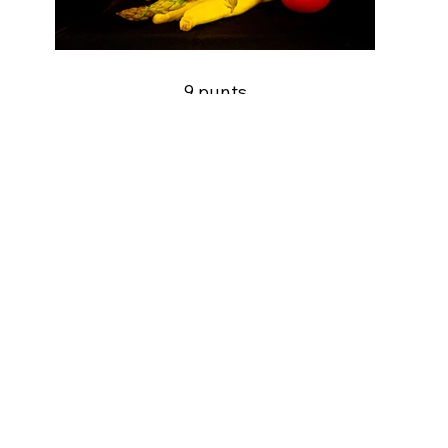
9 punts
Salvador Rodríguez Pellicer
(Conjunto)
Tornar a CONCURSOS
Obrim Dimarts i Divendres de 18 a 20h.
Estem a Rambla Vayreda 68, 08850, Gavà
agfoga@gmail.com
936 626 366