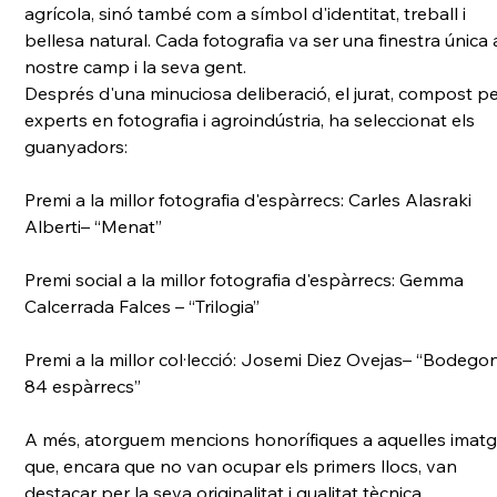
agrícola, sinó també com a símbol d'identitat, treball i 
bellesa natural. Cada fotografia va ser una finestra única a
nostre camp i la seva gent.
Després d'una minuciosa deliberació, el jurat, compost pe
experts en fotografia i agroindústria, ha seleccionat els 
guanyadors:
Premi a la millor fotografia d'espàrrecs: Carles Alasraki 
Alberti– “Menat”
Premi social a la millor fotografia d'espàrrecs: Gemma 
Calcerrada Falces – “Trilogia”
Premi a la millor col·lecció: Josemi Diez Ovejas– “Bodego
84 espàrrecs”
A més, atorguem mencions honorífiques a aquelles imatg
que, encara que no van ocupar els primers llocs, van 
destacar per la seva originalitat i qualitat tècnica.