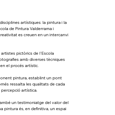
ciplines artístiques: la pintura i la 
scola de Pintura Valderrama i 
creativitat es creuen en un intercanvi 
tistes pictòrics de l'Escola 
 fotografies amb diverses tècniques 
en el procés artístic.
onent pintura, establint un pont 
omés ressalta les qualitats de cada 
percepció artística.
 també un testimoniatge del valor del 
 pintura és, en definitiva, un espai 