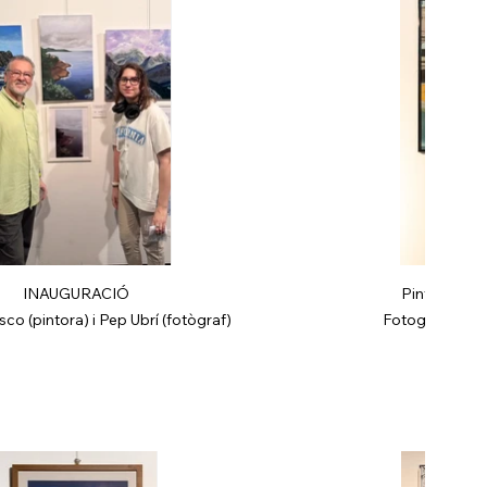
INAUGURACIÓ
Pintura: Abe
sco (pintora) i Pep Ubrí (fotògraf)
Fotografia: He