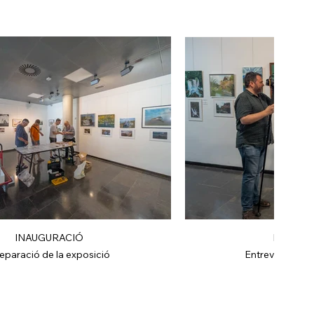
INAUGURACIÓ
INAUGU
eparació de la exposició
Entrevista a He