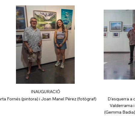
INAUGURACIÓ
rta Fornés (pintora) i Joan Manel Pérez (fotògraf)
D'esquerra a 
Valderrama i
(Gemma Badia),