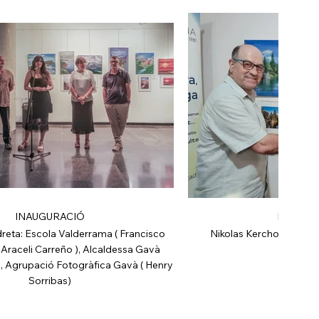
INAUGURACIÓ
INAUGU
dreta: Escola Valderrama ( Francisco
Nikolas Kerchove (pint
 Araceli Carreño ), Alcaldessa Gavà
(fotòg
 Agrupació Fotogràfica Gavà ( Henry
Sorribas)