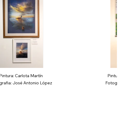
Pintura: Carlota Martín
Pintura: Car
grafia: José Antonio López
Fotografia: He