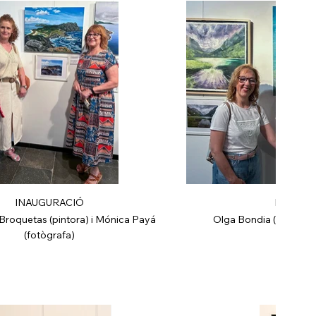
INAUGURACIÓ
INAUGU
roquetas (pintora) i Mónica Payá
Olga Bondia (pintora) i
(fotògrafa)