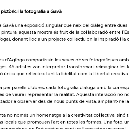
 pictòric i la fotografia a Gavà
 Gavà una exposició singular que neix del diàleg entre dues dis
pintura, aquesta mostra és fruit de la col·laboració entre l'E
a), donant lloc a un projecte col·lectiu on la inspiració i la 
 d'Agfoga compartissin les seves obres fotogràfiques amb ar
es, 45 artistes van interpretar, transformar i reimaginar les
 única que reflecteix tant la fidelitat com la llibertat creativa 
a per parells d'obres: cada fotografia dialoga amb la corresp
s de veure i representar la realitat. Aquesta interacció no n
tador a observar des de nous punts de vista, ampliant-ne la 
enta no només un homenatge a la creativitat col·lectiva, sinó
s locals que promouen l'art en totes les formes. Una foto, una
 i generacions, on l'art continua sent un llenguatge universal.