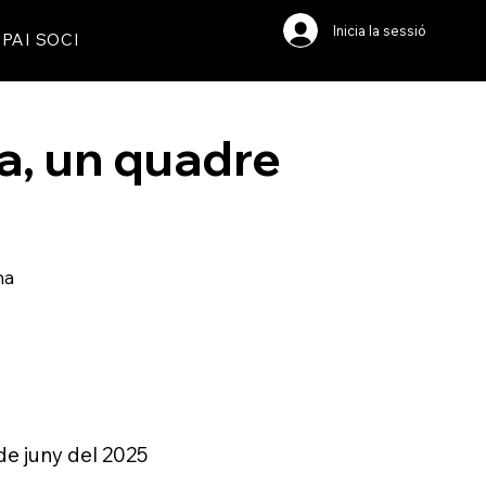
Inicia la sessió
PAI SOCI
a, un quadre
ma
de juny del 2025