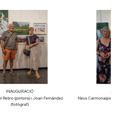
INAUGURACIÓ
INAUGU
l Retiro (pintora) i Joan Fernández
Neus Carmona(pintora) i He
(fotògraf)