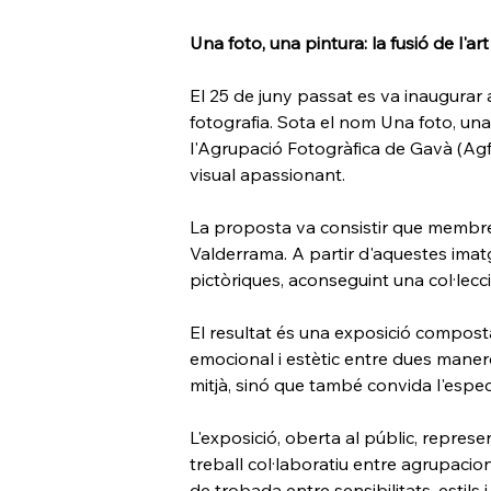
Una foto, una pintura: la fusió de l'art
El 25 de juny passat es va inaugurar a
fotografia. Sota el nom Una foto, una 
l'Agrupació Fotogràfica de Gavà (Agfog
visual apassionant.
La proposta va consistir que membres
Valderrama. A partir d'aquestes imatg
pictòriques, aconseguint una col·lecció
El resultat és una exposició compost
emocional i estètic entre dues manere
mitjà, sinó que també convida l'espec
L'exposició, oberta al públic, repres
treball col·laboratiu entre agrupacion
de trobada entre sensibilitats, estils