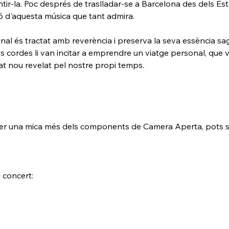
ir-la. Poc després de traslladar-se a Barcelona des dels Esta
ió d'aquesta música que tant admira.
iginal és tractat amb reverència i preserva la seva essència s
 cordes li van incitar a emprendre un viatge personal, que va
icat nou revelat pel nostre propi temps.
saber una mica més dels components de Camera Aperta, pots s
 concert: