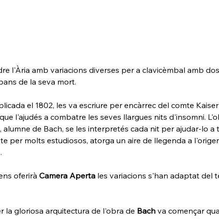
e l'Ària amb variacions diverses per a clavicèmbal amb dos
bans de la seva mort.
licada el 1802, les va escriure per encàrrec del comte Kaiserl
e l'ajudés a combatre les seves llargues nits d'insomni. L'obj
alumne de Bach, se les interpretés cada nit per ajudar-lo a t
 per molts estudiosos, atorga un aire de llegenda a l'origen
.
ens oferirà 
Camera Aperta
 les variacions s'han adaptat del 
r la gloriosa arquitectura de l'obra de 
Bach 
va començar qua