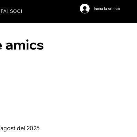
Inicia la sessió
PAI SOCI
e amics
’agost del 2025