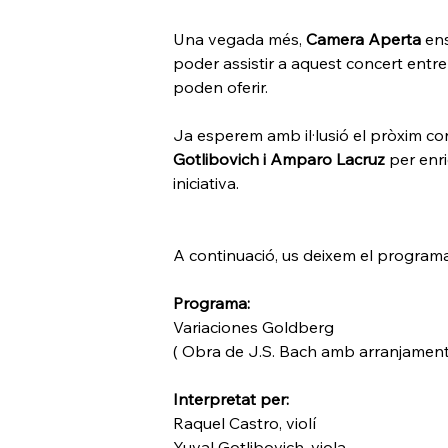
Una vegada més, 
Camera Aperta
 en
poder assistir a aquest concert entre
poden oferir.
Ja esperem amb il·lusió el pròxim con
Gotlibovich i Amparo Lacruz
 per enr
iniciativa.
A continuació, us deixem el programa 
Programa:
Variaciones Goldberg
( Obra de J.S. Bach amb arranjaments
Interpretat per:
Raquel Castro, violí
Yuval Gotlibovich, viola