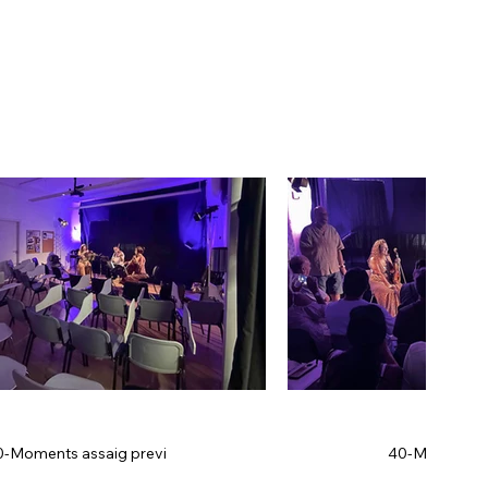
0-Moments assaig previ
40-Moments d