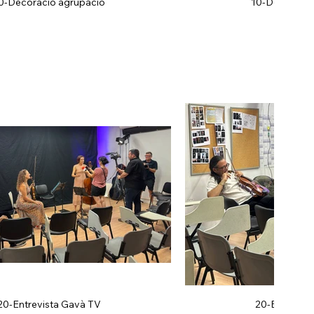
0-Decoració agrupació
10-Decoració
20-Entrevista Gavà TV
20-Entrevis