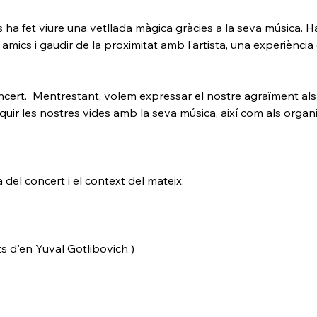
s ha fet viure una vetllada màgica gràcies a la seva música. Ha 
 amics i gaudir de la proximitat amb l'artista, una experiènc
cert.  Mentrestant, volem expressar el nostre agraïment als 
iquir les nostres vides amb la seva música, així com als orga
del concert i el context del mateix:
 d'en Yuval Gotlibovich )